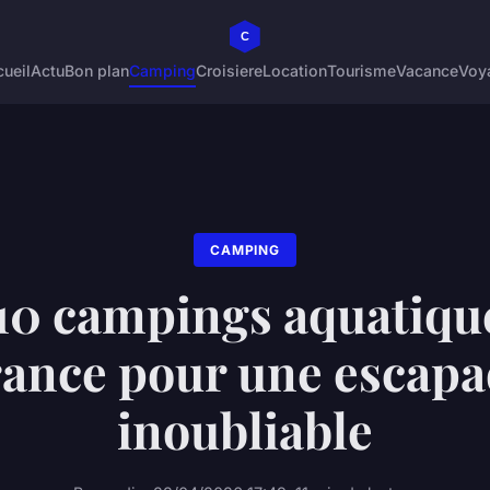
ueil
Actu
Bon plan
Camping
Croisiere
Location
Tourisme
Vacance
Voy
CAMPING
10 campings aquatiqu
ance pour une escap
inoubliable