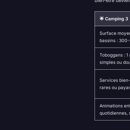
bien-être devie
🌟 Camping 3
Surface moye
bassins : 300
Toboggans : 1 
simples ou do
Services bien-
rares ou paya
Animations enf
quotidiennes, 