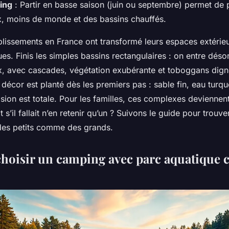
ing
: Partir en basse saison (juin ou septembre) permet de p
ix, moins de monde et des bassins chauffés.
blissements en France ont transformé leurs espaces extérieu
es. Finis les simples bassins rectangulaires : on entre dés
x, avec cascades, végétation exubérante et toboggans dign
e décor est planté dès les premiers pas : sable fin, eau turqu
sion est totale. Pour les familles, ces complexes deviennen
s’il fallait n’en retenir qu’un ? Suivons le guide pour trouver
 des petits comme des grands.
hoisir un camping avec parc aquatique c