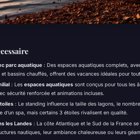
écessaire
c parc aquatique
: Des espaces aquatiques complets, ave
et bassins chauffés, offrent des vacances idéales pour toute
lial
: Les
espaces aquatiques
sont conçus pour tous les 
ec sécurité renforcée et animations incluses.
toiles
: Le standing influence la taille des lagons, le nomb
e d’un spa, mais certains 3 étoiles rivalisent en qualité.
s les Landes
: La côte Atlantique et le Sud de la France se
tructures nautiques, leur ambiance chaleureuse ou leurs géa