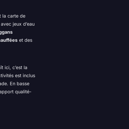
 la carte de
 avec jeux d’eau
ggans
hauffées
et des
ici, c’est la
ivités est inclus
sade. En basse
apport qualité-