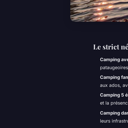
Le strict n
Camping ave
pataugeoires 
Camping fami
aux ados, av
Camping 5 é
et la présenc
Camping dan
leurs infras