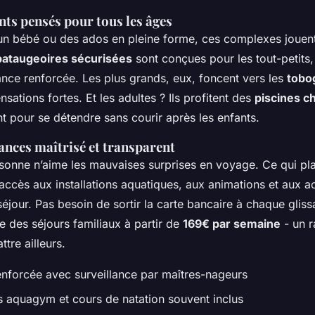
ts pensés pour tous les âges
n bébé ou des ados en pleine forme, ces complexes jouent
pataugeoires sécurisées
sont conçues pour les tout-petits,
ance renforcée. Les plus grands, eux, foncent vers les
tobo
nsations fortes. Et les adultes ? Ils profitent des
piscines c
nt pour se détendre sans courir après les enfants.
ances maîtrisé et transparent
onne n’aime les mauvaises surprises en voyage. Ce qui plaît 
’accès aux installations aquatiques, aux animations et aux act
séjour. Pas besoin de sortir la carte bancaire à chaque glis
e des séjours familiaux à partir de
169€ par semaine
- un r
attre ailleurs.
enforcée avec surveillance par maîtres-nageurs
 aquagym et cours de natation souvent inclus