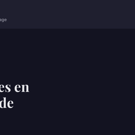
age
es en
ade