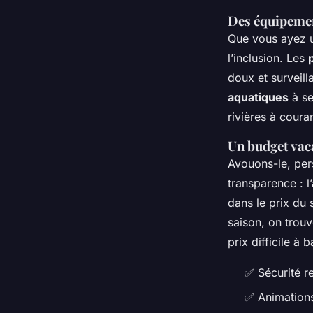
Des équipemen
Que vous ayez u
l’inclusion. Les
doux et surveill
aquatiques
à se
rivières à coura
Un budget vac
Avouons-le, pers
transparence : l
dans le prix du 
saison, on trouv
prix difficile à b
✅ Sécurité r
✅ Animations