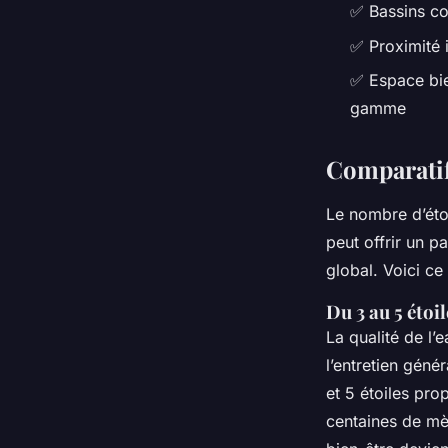
✅ Bassins co
✅ Proximité i
✅ Espace bie
gamme
Comparatif
Le nombre d’éto
peut offrir un p
global. Voici ce
Du 3 au 5 étoi
La qualité de l’
l’entretien géné
et 5 étoiles pr
centaines de mèt