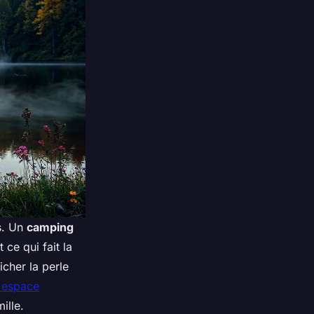
s. Un
camping
 ce qui fait la
cher la perle
 espace
ille.