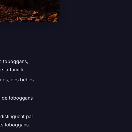
c toboggans,
 la famille.
âges, des bébés
re de toboggans
 distinguent par
nts toboggans.