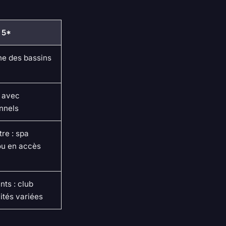
 5*
e des bassins
, avec
unnels
re : spa
ou en accès
nts : club
ités variées