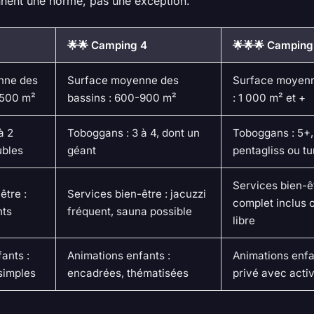
nnent une norme, pas une exception.
🌟🌟 Camping 4
🌟🌟🌟 Camping
nne des
Surface moyenne des
Surface moyenn
-500 m²
bassins : 600-900 m²
: 1 000 m² et +
à 2
Toboggans : 3 à 4, dont un
Toboggans : 5+
ubles
géant
pentagliss ou t
Services bien-êt
être :
Services bien-être : jacuzzi
complet inclus 
nts
fréquent, sauna possible
libre
ants :
Animations enfants :
Animations enfa
simples
encadrées, thématisées
privé avec activ