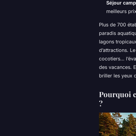
Séjour camp
meilleurs pr
Plus de 700 éta
paradis aquatiqu
lagons tropicau
d’attractions. L
cocotiers… l’éva
des vacances. Et 
briller les yeux
Pourquoi c
?